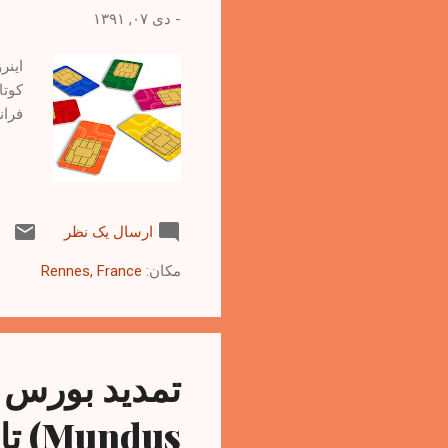
-
دی ۰۷, ۱۳۹۱
اینر
کوتا
فرانسه
ارسال یک نظر
مکان:
Rennes, France
Mundus) تا سال 2020