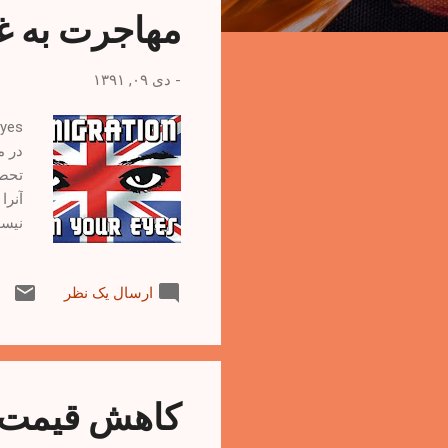
مهاجرت به غر
ه
ا
-
دی ۰۹, ۱۳۹۱
در م
تحصی
آنرا
نیست
زندگ
ارسال یک نظر
کاهش قیمت س