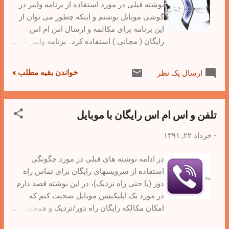
نوشته قبلی در مورد استفاده از برنامه وایبر در
گوشی موبایل نوشتم و اینکه چطور می توان از
این برنامه برای مکالمه و ارسال اس ام اس
رایگان ( مجانی ) استفاده کرد. برنامه وایبر با
همه خوبی هائی که داره، محدودیتهائی هم در
استفاده بعنوان یک سرویس کامل داره. مهمترین
خواندن بقیه مطلب »
ارسال یک نظر
محدودیتی که داره اینه که دوستان شما هم باید
این برنامه را روی گوش خودشون نصب داشته
باشند تا شما بتوانید با اونها صحبت کنید. خوب
تلفن و اس ام اس رایگان با موبایل
اگر خواستید با یک تلفن ثابت تماس بگیرید چی؟
یا اینکه دوست شما این برنامه را نصب نداشته
-
خرداد ۲۲, ۱۳۹۱
باشه؟ برنامه ایکه در ادامه این نوشته معرفی
کرده ام می تونه در اینمورد به شما کمک کنه.
در ادامه نوشته های قبلی در مورد چگونگی
استفاده از سرویسهای رایگان برای تماس راه
دور (یا حتی راه نزدیک)، در این نوشته قصد دارم
در مورد یک اپلیکیشن موبایل صحبت کنم که
امکان مکالکه رایگان راه دور/نزدیک و همچنین
ارسال رایگان ( مجانی )اس ام اس را هم می ده.