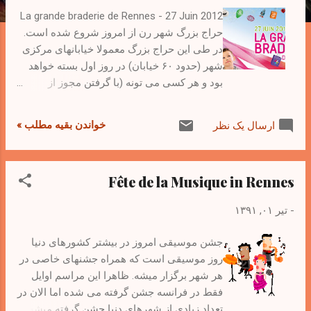
La grande braderie de Rennes - 27 Juin 2012
حراج بزرگ شهر رن از امروز شروع شده است.
در طی این حراج بزرگ معمولا خیابانهای مرکزی
شهر (حدود ۶۰ خیابان) در روز اول بسته خواهد
بود و هر کسی می تونه (با گرفتن مجوز از
سازمان مربوطه) اجناس خودش را بفروشه. در
اینروز فروشگاههای بزرگ شهر هم تخفیفهای
خواندن بقیه مطلب »
ارسال یک نظر
خوبی بر روی اجناس خودشان می دهند. این
حراج بزرگ بهترین زمان برای خرید لباس و برخی
وسایل الکترونیکی است.
Fête de la Musique in Rennes
-
تیر ۰۱, ۱۳۹۱
جشن موسیقی امروز در بیشتر کشورهای دنیا
روز موسیقی است که همراه جشنهای خاصی در
هر شهر برگزار میشه. ظاهرا این مراسم اوایل
فقط در فرانسه جشن گرفته می شده اما الان در
تعداد زیادی از شهرهای دنیا جشن گرفته میشه.