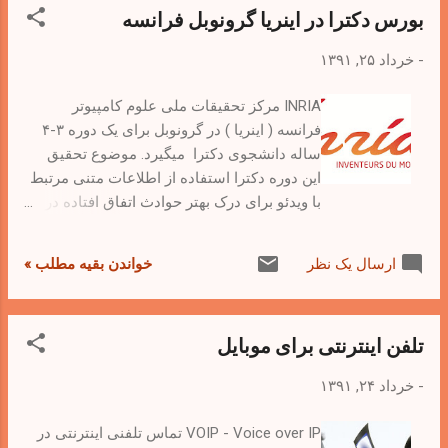
بورس دکترا در اینریا گرونوبل فرانسه
صفحه تماس با من در میان بگذارید یا اینکه از
طریق ایمیل زیر با من در تماس باشید.
-
خرداد ۲۵, ۱۳۹۱
INRIA مرکز تحقیقات ملی علوم کامپیوتر
فرانسه ( اینریا ) در گرونوبل برای یک دوره ۳-۴
ساله دانشجوی دکترا میگیرد. موضوع تحقیق
این دوره دکترا استفاده از اطلاعات متنی مرتبط
با ویدئو برای درک بهتر حوادث اتفاق افتاده در آن
است. توجه داشته باشید که این دوره دکترا مانند
همه دوره های اینریا با حقوق ماهیانه همراه
خواندن بقیه مطلب »
ارسال یک نظر
است. بهترین فرصت برای کسانیکه می خواهد در
فرانسه دکترا بگیرند. شرایط دوره متقاضی :‌
تلفن اینترنتی برای موبایل
-
خرداد ۲۴, ۱۳۹۱
VOIP - Voice over IP تماس تلفنی اینترنتی در