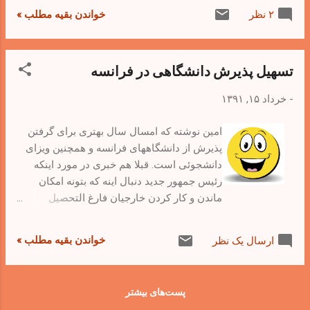
هیچ هزینه اولیه و ثانویه نداره و همه چه داخل
خواندن بقیه مطلب »
۲ نظر
ایران و چه خارج از ایران می تونن ازش استفاده
کنن.
تسهیل پذیرش دانشگاهی در فرانسه
-
خرداد ۱۵, ۱۳۹۱
امین نوشته که امسال سال بهتری برای گرفتن
پذیرش از دانشگاههای فرانسه و همچنین ویزای
دانشجوئی است. قبلا هم خبری در مورد اینکه
رئیس جمهور جدید دنبال اینه که بتونه امکان
ماندن و کار کردن خارجیان فارغ التحصیل
فرانسه را فراهم کنه، شنیده بودم. امیدوارم که
این خبرها ادامه پیدا کنه. در لیست مدارکی که
خواندن بقیه مطلب »
ارسال یک نظر
خواسته اند برای تقاضای ویزای دانشجوئی، چند
مورد عجیب وجود دارد :‌
پست‌های بیشتر