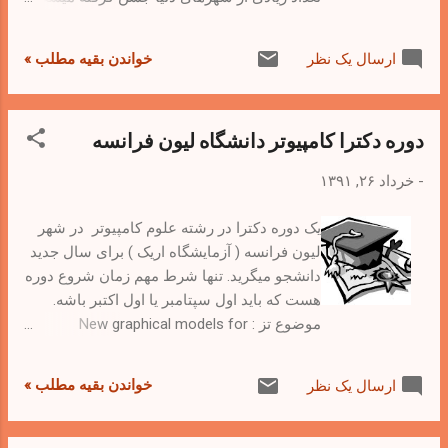
مثلا در استرالیا شهر بریزبن هم این مراسم را
جشن میگیرند. در محل کار منهم این مراسم را
خواندن بقیه مطلب »
ارسال یک نظر
هز سال جشن میگیرند و هر کسی می تونه
موسیقی یا رقص مربوط به شهر را کشور
خودش را معرفی کنه.
دوره دکترا کامپیوتر دانشگاه لیون فرانسه
-
خرداد ۲۶, ۱۳۹۱
یک دوره دکترا در رشته علوم کامپیوتر در شهر
لیون فرانسه ( آزمایشگاه اریک ) برای سال جدید
دانشجو میگرید. تنها شرط مهم زمان شروع دوره
هست که باید اول سپتامبر یا اول اکتبر باشه.
موضوع تز :‌ New graphical models for
temporal clustering کسانیکه در زمینه یادگیری
ماشین و موضوع تز قبلا کار کرده باشند در
خواندن بقیه مطلب »
ارسال یک نظر
اولویت خواهند بود. اطلاعات بیشتر در مورد این
دوره به زبان انگلیسی و فرانسه اگر سوالی در
زمینه دوره دکترا در فرانسه داشتید از طریق