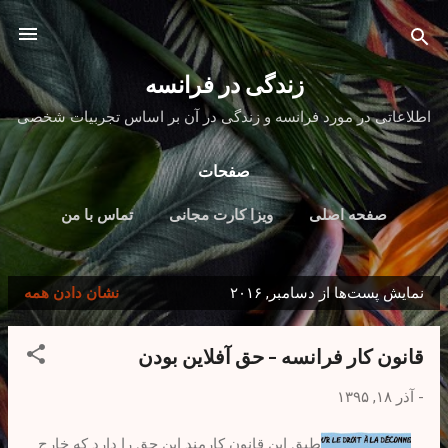
رد شدن به محتوای اصلی
زندگی در فرانسه
اطلاعاتی در مورد فرانسه و زندگی در آن بر اساس تجربیات شخصی
صفحات
صفحه اصلی
ویزا کارت مجانی
تماس با من
نمایش پست‌ها از دسامبر, ۲۰۱۶
نشان دادن همه
پ
س
قانون کار فرانسه - حق آفلاین بودن
ت‌
ه
-
آذر ۱۸, ۱۳۹۵
ا
طبق این قانون کارمند این حق را دارد که خارج