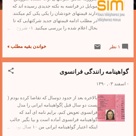
موبایل در فرانسه به نکته جدیدی رسیده اند که
دارند قیمتهای خودشان را یکی یکی کم میکنند.
در مطلب ادامه قیمتهای جدید شرکتهایی که تا
بحال اعلام شده را بررسی میکنید. ۱- شروع
حرکت (تا آنجا که من خبر دارم) از شرکت free
بود که اعلام کرد اگر ماهیانه ۲ یورو بدهید می
خواندن بقیه مطلب »
۱ نظر
توانید ۶۰ دقیقه مکالمه رایگان در ماه به شماره
های موبایل و ثابت در فرانسه داشته باشید. ۲-
شرکت Symio که من قبلا در مورد اون در پست
گواهینامه رانندگی فرانسوی
خرید سیم کارت در فرانسه نوشته بودم، اعلام
کرد که از ماه فوریه کسانیکه حساب خودشان را
-
اسفند ۰۳, ۱۳۹۰
۱۰ یورو شارژ کنند قیمت هر دقیقه مکالمه را از
۱۹ سنت یورو به ۱۰ سنت کاهش می دهد. در
بالاخره بعد از حدود دوسال که تقاضا کرده بودم (
ضمن قیمت اس ام اس را هم از ۱۰ سنت به ۵
پست دو سال قبل )گواهینامه ایرانی را مدل
سنت کاهش می دهیم. بعد از مدتی برای من اس
فرانسوی تعویض کنم، برایم نامه ای آمد که
ام اس فرستاد که شما می توانید از قیمتهای
گواهینامه فرانسوی آماده است و بیا بگیر. جالب
جدید ما استفاده کنید. توضیح اینکه من اصلا در
اینکه اعتبار گواهینامه ایرانی من ۱۰ سال بود و
طی این مدت اکانت خودمان را شارژ نکرده
گواهینامه فرانسوی من تاریخ اعتبار ندارد و در