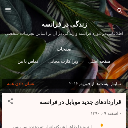
رد شدن به محتوای اصلی
زندگی در فرانسه
اطلاعاتی در مورد فرانسه و زندگی در آن بر اساس تجربیات شخصی
صفحات
صفحه اصلی
ویزا کارت مجانی
تماس با من
نمایش پست‌ها از فوریه, ۲۰۱۲
نشان دادن همه
پ
س
قراردادهای جدید موبایل در فرانسه
ت‌
ه
-
اسفند ۰۹, ۱۳۹۰
ا
اینروزها ظاهرا شرکتهای ارائه دهنده سرویس